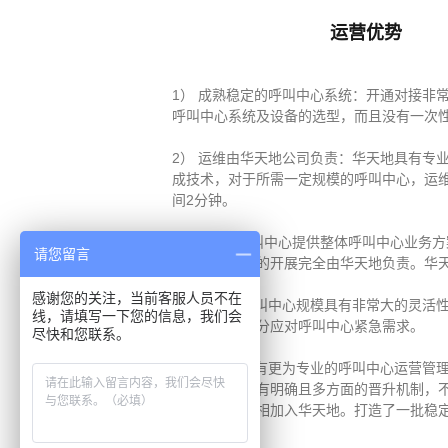
运营优势
1） 成熟稳定的呼叫中心系统：开通对接非
呼叫中心系统及设备的选型，而且没有一次
2） 运维由华天地公司负责：华天地具有专
成技术，对于所需一定规模的呼叫中心，运
间2分钟。
3）华天地呼叫中心提供整体呼叫中心业务
请您留言
心，日常运营的开展完全由华天地负责。华天
感谢您的关注，当前客服人员不在
4） 华天地呼叫中心规模具有非常大的灵活
线，请填写一下您的信息，我们会
合理协调，充分应对呼叫中心紧急需求。
尽快和您联系。
5） 华天地拥有更为专业的呼叫中心运营管
面优势明显。有明确且多方面的晋升机制，
秀管理人员竞相加入华天地。打造了一批稳