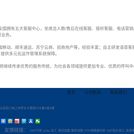
在全国拥有五大客服中心，坐席总人数/售后在线客服、接听客服、电话营
项业务。
中国移动、顺丰速运、苏宁云商、招商地产等，经验丰富；自主研发语音客
客户提供多元化运作管理系统保障。
将继续传承优秀的服务传统，为社会各领域提供更加专业、优质的呼叫中
。
首页
公司新闻
联系我们
山区蛇口海上世界太子路振兴大厦A座4楼
：
友情链接：
SMT打样
pcba 加工
通讯加盟
服务加盟
PTP高精度时钟
SMT贴片加工
高清